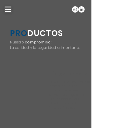
PRO
DUCTOS
Nuestro
compromiso
:
La calidad y la seguridad alimentaria.
Línea Propia
FROODIE es nuestra marca
propia, creada con el
objetivo de ofrecer
alimentos congelados
excepcionales. Con
FROODIE, desarrollamos
innovación y sabor.